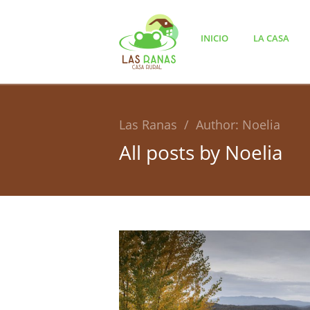
INICIO
LA CASA
Las Ranas
/
Author: Noelia
All posts by
Noelia