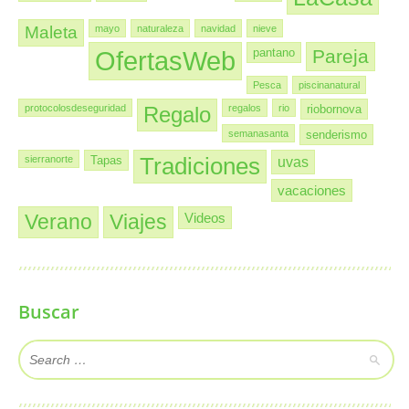
Maleta
mayo
naturaleza
navidad
nieve
OfertasWeb
pantano
Pareja
Pesca
piscinanatural
protocolosdeseguridad
Regalo
regalos
rio
riobornova
semanasanta
senderismo
sierranorte
Tapas
Tradiciones
uvas
vacaciones
Verano
Viajes
Videos
Buscar