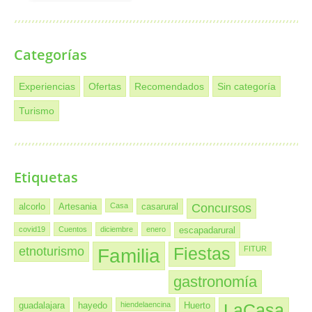
Categorías
Experiencias
Ofertas
Recomendados
Sin categoría
Turismo
Etiquetas
alcorlo
Artesania
Casa
casarural
Concursos
covid19
Cuentos
diciembre
enero
escapadarural
etnoturismo
Familia
Fiestas
FITUR
gastronomía
guadalajara
hayedo
hiendelaencina
Huerto
LaCasa