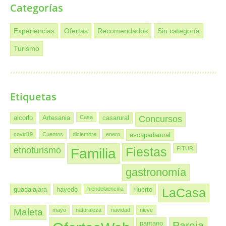
Categorías
Experiencias
Ofertas
Recomendados
Sin categoría
Turismo
Etiquetas
alcorlo
Artesania
Casa
casarural
Concursos
covid19
Cuentos
diciembre
enero
escapadarural
etnoturismo
Familia
Fiestas
FITUR
gastronomía
guadalajara
hayedo
hiendelaencina
Huerto
LaCasa
Maleta
mayo
naturaleza
navidad
nieve
pantano
Pareja