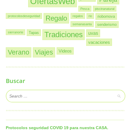
OfertasWeb
Pesca
piscinanatural
protocolosdeseguridad
Regalo
regalos
rio
riobornova
semanasanta
senderismo
sierranorte
Tapas
Tradiciones
uvas
vacaciones
Verano
Viajes
Videos
Buscar
Protocolos seguridad COVID 19 para nuestra CASA.