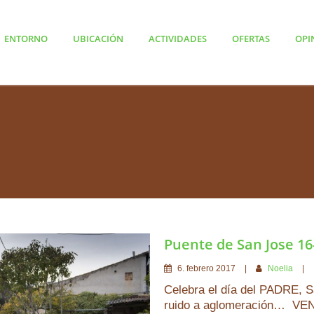
ENTORNO
UBICACIÓN
ACTIVIDADES
OFERTAS
OPI
Puente de San Jose 16
6
.
febrero
2017
Noelia
Celebra el día del PADRE, 
ruido a aglomeración… VE