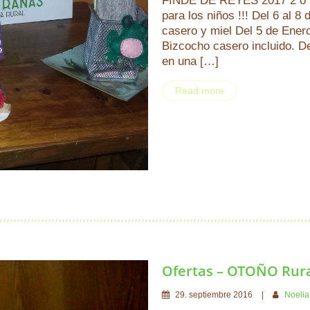
FINDE DE REYES 2017 2 o 3
para los niños !!! Del 6 al 
casero y miel Del 5 de Ener
Bizcocho casero incluido. De
en una […]
Read more
Ofertas – OTOÑO Rural
29
.
septiembre
2016
Noelia