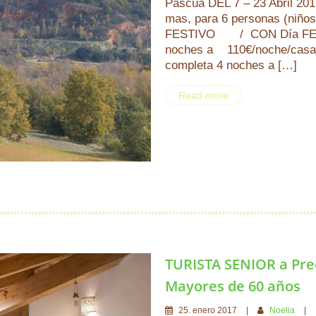
Pascua DEL 7 – 23 Abril 
mas, para 6 personas (niño
FESTIVO / CON Día FESTIV
noches a 110€/noche/casa 
completa 4 noches a […]
Read more
TURISTA SENIOR a Prec
Mayores de 60 años
25
.
enero
2017
Noelia