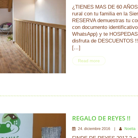
¿TIENES MAS DE 60 AÑOS? ¿
rural con tu familia en la Si
RESERVA demuestras tu con
con documento identificativ
WhatsApp) y te HOSPEDA
disfruta de DESCUENTOS !
[…]
Read more
REGALO DE REYES !!
24
.
diciembre
2016
Noelia