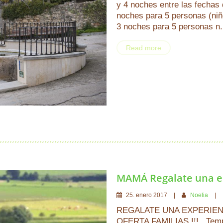
y 4 noches entre las fechas 
noches para 5 personas (niñ
3 noches para 5 personas n.
Read more
MAMÁ Regalate una 
25
.
enero
2017
Noelia
REGALATE UNA EXPERIENCI
OFERTA FAMILIAS !!! Tempo