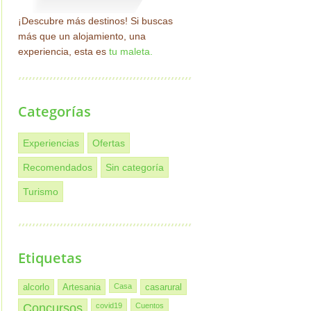
¡Descubre más destinos! Si buscas
más que un alojamiento, una
experiencia, esta es
tu maleta.
Categorías
Experiencias
Ofertas
Recomendados
Sin categoría
Turismo
Etiquetas
alcorlo
Artesania
Casa
casarural
Concursos
covid19
Cuentos