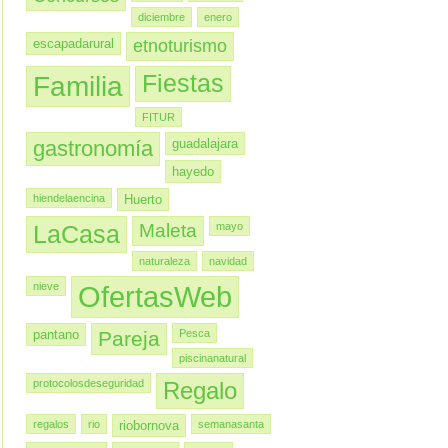
diciembre
enero
escapadarural
etnoturismo
Familia
Fiestas
FITUR
gastronomía
guadalajara
hayedo
hiendelaencina
Huerto
LaCasa
Maleta
mayo
naturaleza
navidad
nieve
OfertasWeb
pantano
Pareja
Pesca
piscinanatural
protocolosdeseguridad
Regalo
regalos
rio
riobornova
semanasanta