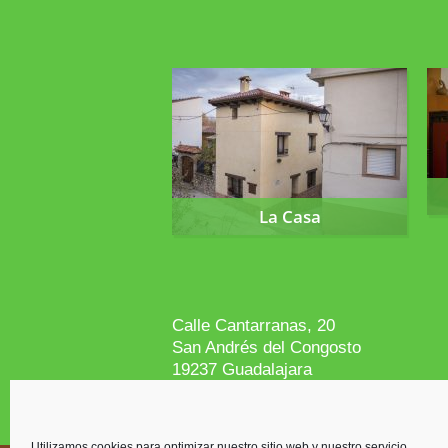
La Casa
La Casa
Calle Cantarranas, 20
San Andrés del Congosto
19237 Guadalajara
info@lasranas.es
629 614 487
Utilizamos cookies para optimizar nuestro sitio web y nuestro servicio.