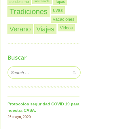
senderismo
sierranorte
Tapas
Tradiciones
uvas
vacaciones
Verano
Viajes
Videos
Buscar
Protocolos seguridad COVID 19 para
nuestra CASA.
26 mayo, 2020