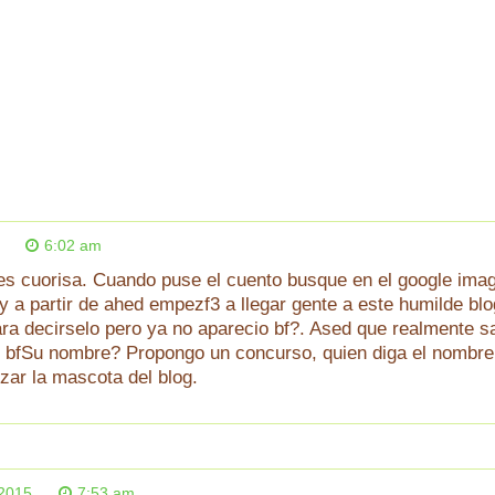
6:02 am
 es cuorisa. Cuando puse el cuento busque en el google imag
 y a partir de ahed empezf3 a llegar gente a este humilde b
ara decirselo pero ya no aparecio bf?. Ased que realmente 
 bfSu nombre? Propongo un concurso, quien diga el nombre 
izar la mascota del blog.
2015
7:53 am