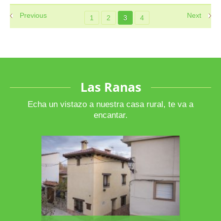
Previous
Next
1
2
3
4
Las Ranas
Echa un vistazo a nuestra casa rural, te va a
encantar.
La Casa