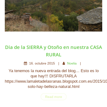
Dia de la SIERRA y Otoño en nuestra CASA
RURAL
16
.
octubre
2015
Noelia
Ya tenemos la nueva entrada del blog… Esto es lo
que hay!!! DISFRUTARLA
https://www.lamaletadelasranas.blogspot.com.es/2015/10
solo-hay-belleza-natural.html
Read more