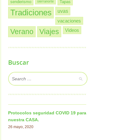
senderismo
sierranorte
Tapas
Tradiciones
uvas
vacaciones
Verano
Viajes
Videos
Buscar
Protocolos seguridad COVID 19 para
nuestra CASA.
26 mayo, 2020