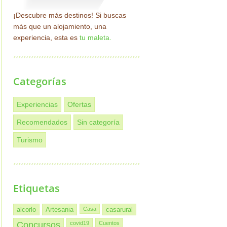
¡Descubre más destinos! Si buscas
más que un alojamiento, una
experiencia, esta es
tu maleta.
Categorías
Experiencias
Ofertas
Recomendados
Sin categoría
Turismo
Etiquetas
alcorlo
Artesania
Casa
casarural
Concursos
covid19
Cuentos