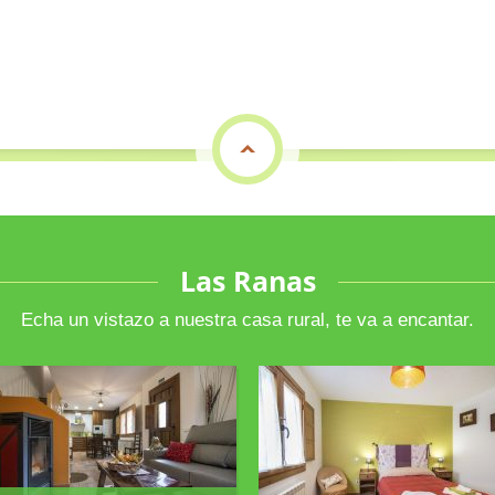
top
Las Ranas
Echa un vistazo a nuestra casa rural, te va a encantar.
Planta baja
Primera planta