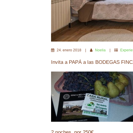
24
.
enero
2018
Noelia
Experie
Invita a PAPÁ a las BODEGAS FI
2 noches por 250€