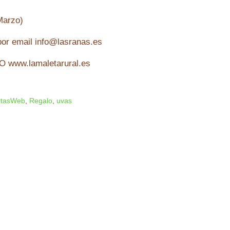
Marzo)
por email info@lasranas.es
www.lamaletarural.es
rtasWeb
,
Regalo
,
uvas