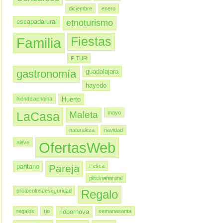
diciembre
enero
escapadarural
etnoturismo
Familia
Fiestas
FITUR
gastronomía
guadalajara
hayedo
hiendelaencina
Huerto
LaCasa
Maleta
mayo
naturaleza
navidad
nieve
OfertasWeb
pantano
Pareja
Pesca
piscinanatural
protocolosdeseguridad
Regalo
regalos
rio
riobornova
semanasanta