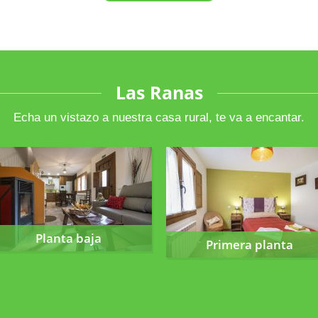
Las Ranas
Echa un vistazo a nuestra casa rural, te va a encantar.
Planta baja
Primera planta
Planta baja
Primera planta