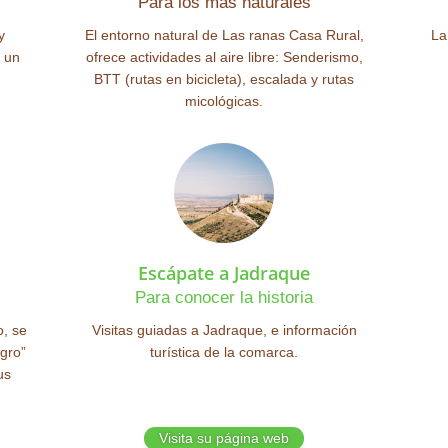
Para los más naturales
y
El entorno natural de Las ranas Casa Rural,
La
 un
ofrece actividades al aire libre: Senderismo,
BTT (rutas en bicicleta), escalada y rutas
micológicas.
Escápate a Jadraque
Para conocer la historia
, se
Visitas guiadas a Jadraque, e información
gro”
turística de la comarca.
us
Visita su página web